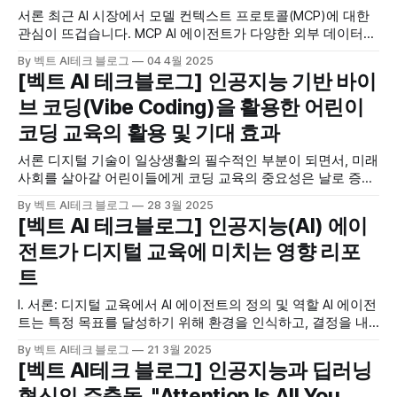
서론 최근 AI 시장에서 모델 컨텍스트 프로토콜(MCP)에 대한
관심이 뜨겁습니다. MCP AI 에이전트가 다양한 외부 데이터
소스 및 도구와 안전하고 효율적으로 상호작용할 수 있도록 지
By 벡트 AI테크 블로그
04 4월 2025
원하는 새로운 개방형 표준으로, AI 에이전트 생태계의 혁신을
[벡트 AI 테크블로그] 인공지능 기반 바이
가속화할 잠재력을 지니고 있기 때문입니다. 쉽게 말해 AI의
브 코딩(Vibe Coding)을 활용한 어린이
USB C-TYPE 포트가 등장한 것입니다. 이러한 기대감
코딩 교육의 활용 및 기대 효과
서론 디지털 기술이 일상생활의 필수적인 부분이 되면서, 미래
사회를 살아갈 어린이들에게 코딩 교육의 중요성은 날로 증대
하고 있습니다. 코딩 교육은 단순한 프로그래밍 기술 습득을
By 벡트 AI테크 블로그
28 3월 2025
넘어, 컴퓨팅 사고력, 문제 해결 능력, 창의력 등 다양한 핵심
[벡트 AI 테크블로그] 인공지능(AI) 에이
역량 발달에 기여하는 것으로 알려져 있습니다. 실제로 국내에
전트가 디지털 교육에 미치는 영향 리포
서는 2018년부터 초·중·고등학교에서 코딩 교육이 의무화되었
으며, 2025년부터는 초등학교
트
I. 서론: 디지털 교육에서 AI 에이전트의 정의 및 역할 AI 에이전
트는 특정 목표를 달성하기 위해 환경을 인식하고, 결정을 내
리고, 행동을 취하며, 결과로부터 학습할 수 있는 자율적인 개
By 벡트 AI테크 블로그
21 3월 2025
체입니다. 이러한 AI 에이전트는 단순한 자동화 또는 챗봇을 넘
[벡트 AI테크 블로그] 인공지능과 딥러닝
어 자율적인 의사 결정 능력과 환경 인식 능력을 갖추고 있다
혁신의 주춧돌, "Attention Is All You
는 점에서 차별화됩니다. 사용자 프롬프트가 필요한 생성형