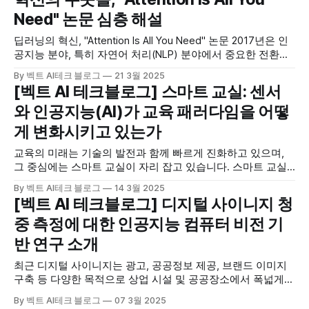
Need" 논문 심층 해설
딥러닝의 혁신, "Attention Is All You Need" 논문 2017년은 인
공지능 분야, 특히 자연어 처리(NLP) 분야에서 중요한 전환점
이 된 해입니다. Google의 저명한 연구진 8명이 발표한
By 벡트 AI테크 블로그
21 3월 2025
"Attention Is All You Need"라는 제목의 획기적인 논문은 기존
[벡트 AI 테크블로그] 스마트 교실: 센서
의 순환 신경망(RNN)과 컨볼루션 신경망(CNN)에 의존하던 시
와 인공지능(AI)가 교육 패러다임을 어떻
퀀스 변환
게 변화시키고 있는가
교육의 미래는 기술의 발전과 함께 빠르게 진화하고 있으며,
그 중심에는 스마트 교실이 자리 잡고 있습니다. 스마트 교실
은 센서와 인공지능(AI) 기술을 통합하여 교사와 학생 모두에
By 벡트 AI테크 블로그
14 3월 2025
게 혁신적인 학습 경험을 제공하며, 전통적인 교육 방식을 넘
[벡트 AI 테크블로그] 디지털 사이니지 청
어서는 새로운 패러다임을 제시합니다. 이 글에서는 Xiaochen
중 측정에 대한 인공지능 컴퓨터 비전 기
Zhang 등이 2024년 Sensors 저널에 발표한 논문 "Smart
Classrooms: How
반 연구 소개
최근 디지털 사이니지는 광고, 공공정보 제공, 브랜드 이미지
구축 등 다양한 목적으로 상업 시설 및 공공장소에서 폭넓게
활용되고 있습니다. 하지만 이러한 디지털 사이니지의 효과성
By 벡트 AI테크 블로그
07 3월 2025
을 평가하기 위해서는 시청자가 실제로 얼마나 주의를 기울이