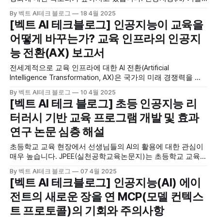
은 기술의 영역을 넘어 우리 사회의 거의 모든 측면에 걸쳐 혁
By 벡트 AI테크 블로그
18 4월 2025
신적인 변화를 일으키고 있습니다. 단순한 기술적 진보를 넘
[벡트 AI 테크블로그] 인공지능이 교육을
어, AI는 경제, 사회, 문화, 교육 등 다양한 분야에서 패러다임
어떻게 바꾸는가? 교육 인프라의 인공지
전환을 주도하고 있는 것입니다. 이러한
능 전환(AX) 보고서
전세계적으로 교육 인프라에 대한 AI 전환(Artificial
Intelligence Transformation, AX)은 국가의 미래 경쟁력을 좌
우할 핵심 과제로 부상하고 있습니다. AI 전환이란 첨단 인공지
By 벡트 AI테크 블로그
10 4월 2025
능 기술을 교육 체계 전반에 도입하여 교수-학습 방법, 교육 콘
[벡트 AI 테크 블로그] 초등 인공지능 리
텐츠, 인프라를 혁신하는 것을 의미합니다. 벡트 AI 테크블로그
터러시 기반 교육 프로그램 개발 및 효과
는 국가 AI 경쟁력과 교육의 관계, 교육 현장에서 AI 전환이 요
구되는
연구 논문 심층 해설
초등학교 교육 현장에서 선생님들의 AI의 활용에 대한 관심이
매우 높습니다. JPEE(실천공학교육논문지)는 초등학교 교육에
서 AI 리터러시 기반 교육 프로그램의 개발 및 효과에 관한 논
By 벡트 AI테크 블로그
07 4월 2025
문을 게재했습니다. 벡트 AI테크블로그에서는 본 논문을 상세
[벡트 AI 테크블로그] 인공지능(AI) 에이
히 분석하여 AI 기반 교육 프로그램의 연구 생태계 발전에 기여
전트의 새로운 장을 연 MCP(모델 컨텍스
하고자 합니다. * 논문링크:
https://www.kci.go.kr/kciportal/landing/article.
트 프로토콜)의 기회와 주의사항