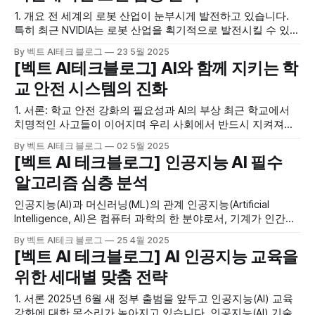
1. 개요 전 세계의 로봇 산업이 눈부시게 발전하고 있습니다.
특히 최근 NVIDIA는 로봇 산업을 획기적으로 발전시킬 수 있는
로봇 파운데이션 모델을 발표하였습니다. 벡트 AI테크블로그
By 벡트 AI테크 블로그
23 5월 2025
에서는 NVIDIA의 로보틱스 파운데이션 모델을 심층 분석하여
[벡트 AI테크블로그] AI와 함께 지키는 학
제공해 드립니다. * NVIDIA Isaac GR00T 공식 페이지:
교 안전 시스템의 진화
https://developer.nvidia.com/isaac-gro0t * GR00T N1 논문
(arXiv): https://arxiv.org/
1. 서론: 학교 안전 강화의 필요성과 AI의 부상 최근 학교에서
치명적인 사고들이 이어지며 우리 사회에서 반드시 지켜져야
하는 학교 안전 문제가 큰 과제가 되었습니다. 학교에서의 안
By 벡트 AI테크 블로그
02 5월 2025
전 확보는 절대적으로 중요합니다만 전통적인 방식으로는 한
[벡트 AI 테크블로그] 인공지능 AI 필수
계를 드러내고 있습니다. 특히 침입, 폭력, 괴롭힘, 흉기 사고
알고리즘 심층 분석
등 다양한 위협에 대한 우려가 증가하면서 보다 효과적이고 선
제적인 안전
인공지능(AI)과 머신러닝(ML)의 관계 인공지능(Artificial
Intelligence, AI)은 컴퓨터 과학의 한 분야로서, 기계가 인간이
가진 지능적인 행동, 예를 들어 문제 해결, 학습, 인식, 언어 이
By 벡트 AI테크 블로그
25 4월 2025
해 등을 모방할 수 있도록 하는 포괄적인 기술을 의미합니다.
[벡트 AI 테크블로그] AI 인공지능 교육을
초기의 인공지능 시스템은 주로 인간이 명시적으로 정의한 규
위한 세대별 맞춤 전략
칙에 기반하여 작동하는 '규칙 기반
1. 서론 2025년 6월 새 정부 출범을 앞두고 인공지능(AI) 교육
강화에 대한 목소리가 높아지고 있습니다. 인공지능(AI) 기술